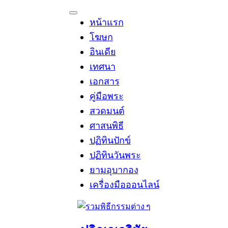
Skip
to
หน้าแรก
content
โฆษก
อินเดีย
เทศนา
เอกสาร
คู่มือพระ
สวดมนต์
ศาสนพิธี
ปฏิทินปักข์
ปฏิทินวันพระ
ยามอุบากอง
เครื่องมือออนไลน์