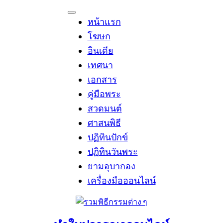
Skip
to
หน้าแรก
content
โฆษก
อินเดีย
เทศนา
เอกสาร
คู่มือพระ
สวดมนต์
ศาสนพิธี
ปฏิทินปักข์
ปฏิทินวันพระ
ยามอุบากอง
เครื่องมือออนไลน์