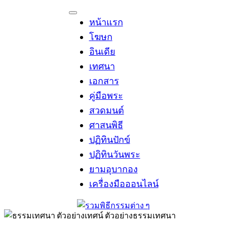
Skip
to
หน้าแรก
content
โฆษก
อินเดีย
เทศนา
เอกสาร
คู่มือพระ
สวดมนต์
ศาสนพิธี
ปฏิทินปักข์
ปฏิทินวันพระ
ยามอุบากอง
เครื่องมือออนไลน์