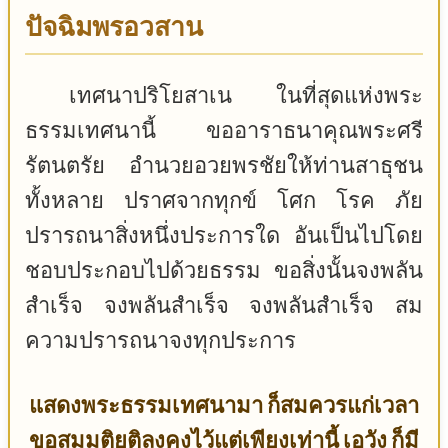
ปัจฉิมพรอวสาน
เทศนาปริโยสาเน ในที่สุดแห่งพระ
ธรรมเทศนานี้ ขออาราธนาคุณพระศรี
รัตนตรัย อำนวยอวยพรชัยให้ท่านสาธุชน
ทั้งหลาย ปราศจากทุกข์ โศก โรค ภัย
ปรารถนาสิ่งหนึ่งประการใด อันเป็นไปโดย
ชอบประกอบไปด้วยธรรม ขอสิ่งนั้นจงพลัน
สำเร็จ จงพลันสำเร็จ จงพลันสำเร็จ สม
ความปรารถนาจงทุกประการ
แสดงพระธรรมเทศนามา ก็สมควรแก่เวลา
ขอสมมติยุติลงคงไว้แต่เพียงเท่านี้ เอวัง ก็มี