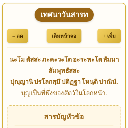
เทศนาวันสารท
– ลด
เต็มหน้าจอ
+ เพิ่ม
นะโม ตัสสะ ภะคะวะโต อะระหะโต สัมมา
สัมพุทธัสสะ
ปุญฺญานิ ปรโลกสฺมึ ปติฏฺฐา โหนฺติ ปาณินํ.
บุญเป็นที่พึ่งของสัตว์ในโลกหน้า.
สารบัญหัวข้อ