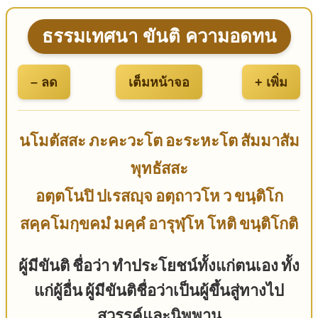
ธรรมเทศนา ขันติ ความอดทน
– ลด
เต็มหน้าจอ
+ เพิ่ม
นโมตัสสะ ภะคะวะโต อะระหะโต สัมมาสัม
พุทธัสสะ
อตฺตโนปิ ปเรสญฺจ อตฺถาวโห ว ขนฺติโก
สคฺคโมกฺขคมํ มคฺคํ อารุฬฺโห โหติ ขนฺติโกติ
ผู้มีขันติ ชื่อว่า ทำประโยชน์ทั้งแก่ตนเอง ทั้ง
แก่ผู้อื่น ผู้มีขันติชื่อว่าเป็นผู้ขึ้นสู่ทางไป
สวรรค์และนิพพาน