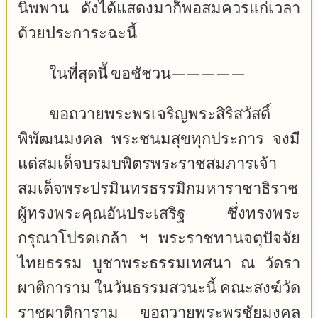
นิพพาน ดังได้แสดงมาก็พอสมควรแก่เวลา
ด้วยประการะฉะนี้
ในที่สุดนี้ ขอชัชวน—————
ขอถวายพระพรเจริญพระสิริสวัสดิ์
พิพัฒนมงคล พระชนมสุขทุกประการ จงมี
แด่สมเด็จบรมบพิตรพระราชสมภารเจ้า
สมเด็จพระปรมินทรธรรมิกมหาราชาธิราช
ผู้ทรงพระคุณอันประเสริฐ ซึ่งทรงพระ
กรุณาโปรดเกล้า ฯ พระราชทานจตุปัจจัย
ไทยธรรม บูชาพระธรรมเทศนา ณ วัดรา
ผาติการาม ในวันธรรมสวนะนี้ คณะสงฆ์วัด
ราชผาติการาม ขอถวายพระพรชัยมงคล