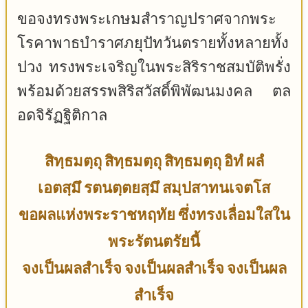
ขอจงทรงพระเกษมสำราญปราศจากพระ
โรคาพาธบำราศภยุปัทวันตรายทั้งหลายทั้ง
ปวง ทรงพระเจริญในพระสิริราชสมบัติพรั่ง
พร้อมด้วยสรรพสิริสวัสดิ์พิพัฒนมงคล ตล
อดจิรัฏฐิติกาล
สิทฺธมตฺถุ สิทฺธมตฺถุ สิทฺธมตฺถุ อิทํ ผลํ
เอตสฺมึ รตนตฺตยสฺมึ สมฺปสาทนเจตโส
ขอผลแห่งพระราชหฤทัย ซึ่งทรงเลื่อมใสใน
พระรัตนตรัยนี้
จงเป็นผลสำเร็จ จงเป็นผลสำเร็จ จงเป็นผล
สำเร็จ