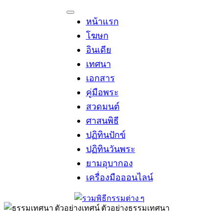
Skip
to
หน้าแรก
content
โฆษก
อินเดีย
เทศนา
เอกสาร
คู่มือพระ
สวดมนต์
ศาสนพิธี
ปฏิทินปักข์
ปฏิทินวันพระ
ยามอุบากอง
เครื่องมือออนไลน์