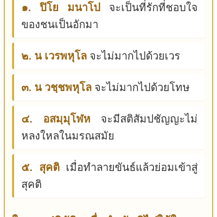
๑. ปิโย มนาโป
จะเป็นที่รักที่ชอบใจ
ของชนเป็นอักมา
๒. น เวรพหุโล
จะไม่มากไปด้วยเวร
๓. น วชฺชพหุโล
จะไม่มากไปด้วยโทษ
๔. อสมฺมุโฬห
จะมีสติสัมปชัญญะไม่
หลงใหลในมรณสมัย
๕. สุคติ
เมื่อทำลายขันธ์แล้วย่อมเข้าสู่
สุคติ