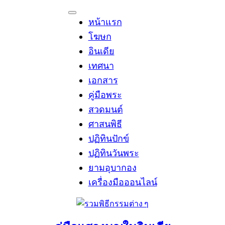
Skip
to
หน้าแรก
content
โฆษก
อินเดีย
เทศนา
เอกสาร
คู่มือพระ
สวดมนต์
ศาสนพิธี
ปฏิทินปักข์
ปฏิทินวันพระ
ยามอุบากอง
เครื่องมือออนไลน์