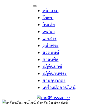
Skip
to
หน้าแรก
content
โฆษก
อินเดีย
เทศนา
เอกสาร
คู่มือพระ
สวดมนต์
ศาสนพิธี
ปฏิทินปักข์
ปฏิทินวันพระ
ยามอุบากอง
เครื่องมือออนไลน์