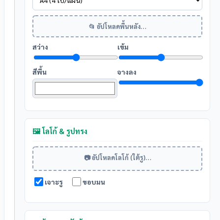
📂 อัปโหลดพื้นหลัง…
สว่าง
เข้ม
สีพื้น
จางลง
🖼️ โลโก้ & รูปทรง
📷 อัปโหลดโลโก้ (ใต้รู)…
เจาะรู
ขอบมน