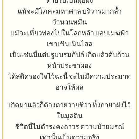
ตายไปเป็นผุยผง
แม้จะมีโภคะมหาศาล บริวารมากล้ำ
จำนวนหมื่น
แม้จะเที่ยวท่องไปในโลกหล้า แอบเมฆฟ้า
เขาเขินเนินไสล
เป็นเช่นนี้แต่ปฐมบรมกัปล์ เกิดแล้วดับถ้วน
หน้าประชาผอง
ได้สติครองใจไว้ฉะนี้ จะไม่มีความประมาท
อาจให้ผล
เกิดมาแล้วก็ต้องตายวายชีวา ทิ้งกายาฝังไว้
ในมูลดิน
ชีวิตนี้ไม่ดำรงคงถาวร ความม้วยมรณ์
เท่านั้นเป็นความจริง