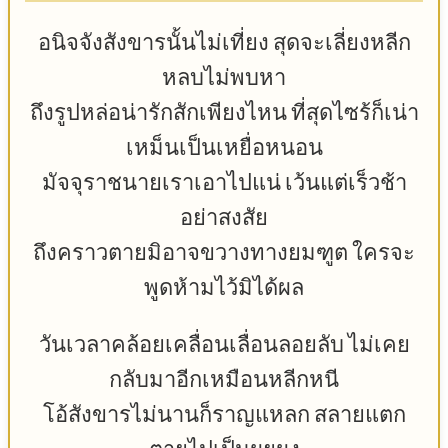
อนิจจังสังขารนั้นไม่เที่ยง สุดจะเลี่ยงหลีก
หลบไม่พบหา
ถึงรูปหล่อน่ารักสักเพียงไหน ที่สุดไซร้ก็เน่า
เหม็นเป็นเหยื่อหนอน
มัจจุราชนายเราเอาไปแน่ เว้นแต่เร็วช้า
อย่าสงสัย
ถึงคราวตายมิอาจขวางทางยมฑูต ใครจะ
พูดห้ามไว้มิได้ผล
วันเวลาคล้อยเคลื่อนเลื่อนลอยลับ ไม่เคย
กลับมาอีกเหมือนหลีกหนี
โอ้สังขารไม่นานก็ราญแหลก สลายแตก