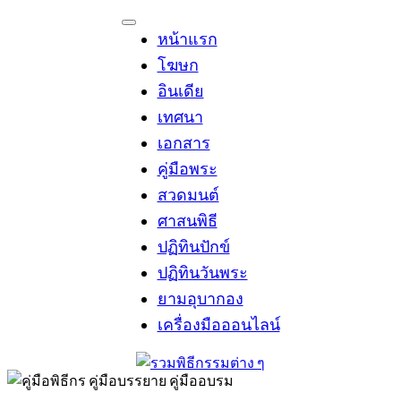
Skip
to
หน้าแรก
content
โฆษก
อินเดีย
เทศนา
เอกสาร
คู่มือพระ
สวดมนต์
ศาสนพิธี
ปฏิทินปักข์
ปฏิทินวันพระ
ยามอุบากอง
เครื่องมือออนไลน์