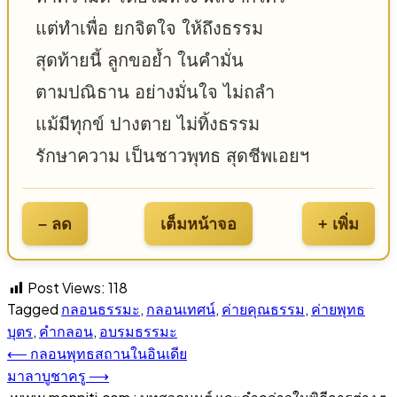
แต่ทำเพื่อ ยกจิตใจ ให้ถึงธรรม
สุดท้ายนี้ ลูกขอย้ำ ในคำมั่น
ตามปณิธาน อย่างมั่นใจ ไม่ถลำ
แม้มีทุกข์ ปางตาย ไม่ทิ้งธรรม
รักษาความ เป็นชาวพุทธ สุดชีพเอยฯ
– ลด
เต็มหน้าจอ
+ เพิ่ม
Post Views:
118
Tagged
กลอนธรรมะ
,
กลอนเทศน์
,
ค่ายคุณธรรม
,
ค่ายพุทธ
บุตร
,
คำกลอน
,
อบรมธรรมะ
⟵
กลอนพุทธสถานในอินเดีย
แนะแนว
มาลาบูชาครู
⟶
เรื่อง