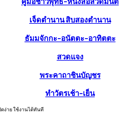
คู่มือชาวพุทธ-หนังสือสวดมนต์
เจ็ดตำนาน สิบสองตำนาน
ธัมมจักกะ-อนัตตะ-อาทิตตะ
สวดแจง
พระคาถาชินบัญชร
ทำวัตรเช้า-เย็น
ง่าย ใช้งานได้ทันที
Facebook
Twitter
Instagram
Linkedin
Youtube