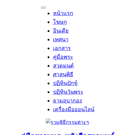
หน้าแรก
โฆษก
อินเดีย
เทศนา
เอกสาร
คู่มือพระ
สวดมนต์
ศาสนพิธี
ปฏิทินปักข์
ปฏิทินวันพระ
ยามอุบากอง
เครื่องมือออนไลน์