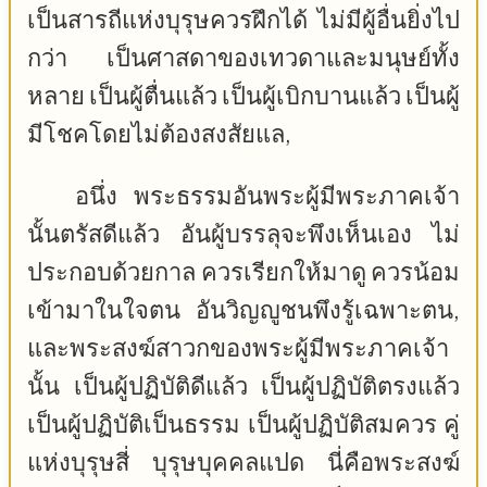
เป็นสารถีแห่งบุรุษควรฝึกได้ ไม่มีผู้อื่นยิ่งไป
กว่า เป็นศาสดาของเทวดาและมนุษย์ทั้ง
หลาย เป็นผู้ตื่นแล้ว เป็นผู้เบิกบานแล้ว เป็นผู้
มีโชคโดยไม่ต้องสงสัยแล,
อนึ่ง พระธรรมอันพระผู้มีพระภาคเจ้า
นั้นตรัสดีแล้ว อันผู้บรรลุจะพึงเห็นเอง ไม่
ประกอบด้วยกาล ควรเรียกให้มาดู ควรน้อม
เข้ามาในใจตน อันวิญญูชนพึงรู้เฉพาะตน,
และพระสงฆ์สาวกของพระผู้มีพระภาคเจ้า
นั้น เป็นผู้ปฏิบัติดีแล้ว เป็นผู้ปฏิบัติตรงแล้ว
เป็นผู้ปฏิบัติเป็นธรรม เป็นผู้ปฏิบัติสมควร คู่
แห่งบุรุษสี่ บุรุษบุคคลแปด นี่คือพระสงฆ์