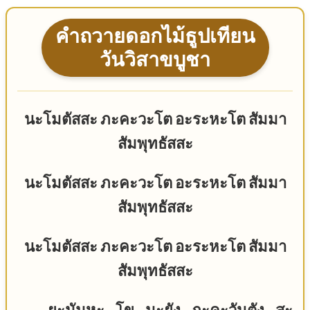
คำถวายดอกไม้ธูปเทียน
วันวิสาขบูชา
นะโมตัสสะ ภะคะวะโต อะระหะโต สัมมา
สัมพุทธัสสะ
นะโมตัสสะ ภะคะวะโต อะระหะโต สัมมา
สัมพุทธัสสะ
นะโมตัสสะ ภะคะวะโต อะระหะโต สัมมา
สัมพุทธัสสะ
ยะมัมหะ โข มะยัง ภะคะวันตัง สะ