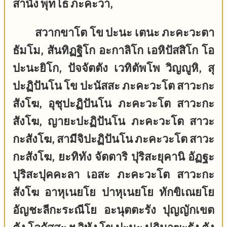
สานัง พุทโธ ภะคะวา,
สวากขาโต โข ปะนะ เตนะ ภะคะวะตา
ธัมโม, สันทิฏฐิโก อะกาลิโก เอหิปัสสิโก โอ
ปะนะยิโก, ปัจจัตตัง เวทิตัพโพ วิญญูหิ, สุ
ปะฏิปันโน โข ปะนัสสะ ภะคะวะโต สาวะกะ
สังโฆ, อุชุปะฏิปันโน ภะคะวะโต สาวะกะ
สังโฆ, ญายะปะฏิปันโน ภะคะวะโต สาวะ
กะสังโฆ, สามีจิปะฏิปันโน ภะคะวะโต สาวะ
กะสังโฆ, ยะทิทัง จัตตาริ ปุริสะยุคานิ อัฏฐะ
ปุริสะปุคคะลา เอสะ ภะคะวะโต สาวะกะ
สังโฆ อาหุเนยโย ปาหุเนยโย ทักขิเณยโย
อัญชะลีกะระณีโย อะนุตตะรัง ปุญญักเขต