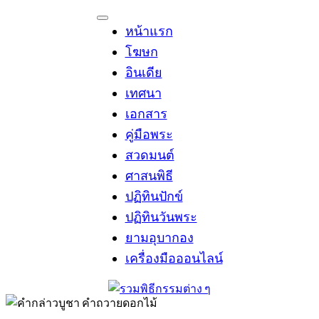
Skip
to
หน้าแรก
content
โฆษก
อินเดีย
เทศนา
เอกสาร
คู่มือพระ
สวดมนต์
ศาสนพิธี
ปฏิทินปักข์
ปฏิทินวันพระ
ยามอุบากอง
เครื่องมือออนไลน์