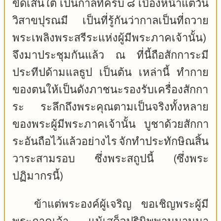
ขีดเส้นใต้ เป็นกาลที่ครบ ๘ เบื้องหน้าแต่วัน
วิสาขปุรณมี เป็นที่รู้กันว่ากาลเป็นที่ถวาย
พระเพลิงพระสรีระแห่งผู้มีพระภาคเจ้านั้น)
จึงมาประชุมกันแล้ว ณ ที่นี้ถือสักการะมี
ประทีปด้ามแลธูป เป็นต้น เหล่านี้ ทำกาย
ของตนให้เป็นดังภาชนะรองรับเครื่องสักกา
ระ ระลึกถึงพระคุณตามเป็นจริงทั้งหลาย
ของพระผู้มีพระภาคเจ้านั้น บูชาด้วยสักกา
ระอันถือไว้แล้วอย่างไร จักทำประทักษิณสิ้น
วาระสามรอบ ซึ่งพระสถูปนี้ (ซึ่งพระ
ปฏิมากรนี้)
ข้าแต่พระองค์ผู้เจริญ ขอเชิญพระผู้มี
พระภาคเจ้า แม้เสด็จปรินิพพานนานมา