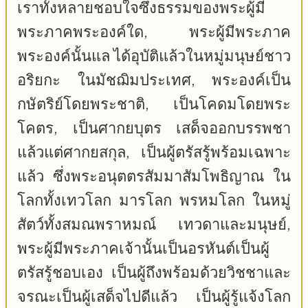
เราทั้งหลายชอบใจซึ่งธรรมของพระผู้มี
พระภาคพระองค์ใด, พระผู้มีพระภาค
พระองค์นั้นแล ได้อุบัติแล้วในหมู่มนุษย์ชาว
อริยกะ ในมัชฌิมประเทศ, พระองค์เป็น
กษัตริย์โดยพระชาติ, เป็นโคดมโดยพระ
โคตร, เป็นศากยบุตร เสด็จออกบรรพชา
แล้วแต่ศากยสกุล, เป็นผู้ตรัสรู้พร้อมเฉพาะ
แล้ว ซึ่งพระอนุตตรสัมมาสัมโพธิญาณ ใน
โลกทั้งเทวโลก มารโลก พรหมโลก ในหมู่
สัตว์ทั้งสมณพราหมณ์ เทวดาและมนุษย์,
พระผู้มีพระภาคเจ้านั้นเป็นอรหันต์เป็นผู้
ตรัสรู้ชอบเอง เป็นผู้ถึงพร้อมด้วยวิชชาและ
จรณะเป็นผู้เสด็จไปดีแล้ว เป็นผู้รู้แจ้งโลก